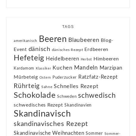
TAGS
Beeren
Blaubeeren
Blog-
amerikanisch
dänisch
Event
Erdbeeren
dänisches Rezept
Hefeteig
Heidelbeeren
Himbeeren
Herbst
Kuchen
Mandeln
Marzipan
Kardamom
Klassiker
Ratzfatz-Rezept
Mürbeteig
Puderzucker
Ostern
Rührteig
Schnelles Rezept
Sahne
Schokolade
schwedisch
Schweden
schwedisches Rezept
Skandinavien
Skandinavisch
skandinavisches Rezept
Skandinavische Weihnachten
Sommer
Sommer-