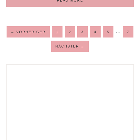
READ MORE
…
←
VORHERIGER
1
2
3
4
5
7
NÄCHSTER
→