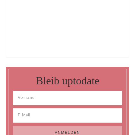
Bleib uptodate