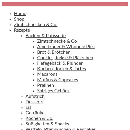
Home
Shop
Zimtschnecken & Co.
Rezepte
Backen & Patisserie
Zimtschnecke & Co
Amerikaner & Whoopie Pies
Brot & Brötchen
Cookies, Kekse & Plätzchen
Hefegebäck & Plunder
Kuchen, Torten & Tartes
Macarons
Muffins & Cupcakes
Pralinen
Salziges Gebäck
Aufstrich
Desserts
Eis
Getränke
Kochen & Co.
Süßigkeiten & Snacks
Waffeln, Pfannkuchen & Pancakes