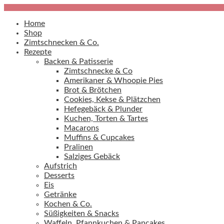
Home
Shop
Zimtschnecken & Co.
Rezepte
Backen & Patisserie
Zimtschnecke & Co
Amerikaner & Whoopie Pies
Brot & Brötchen
Cookies, Kekse & Plätzchen
Hefegebäck & Plunder
Kuchen, Torten & Tartes
Macarons
Muffins & Cupcakes
Pralinen
Salziges Gebäck
Aufstrich
Desserts
Eis
Getränke
Kochen & Co.
Süßigkeiten & Snacks
Waffeln, Pfannkuchen & Pancakes