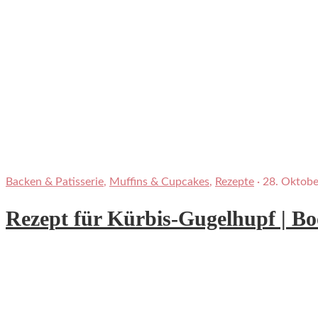
Backen & Patisserie
,
Muffins & Cupcakes
,
Rezepte
·
28. Oktob
Rezept für Kürbis-Gugelhupf | Boo