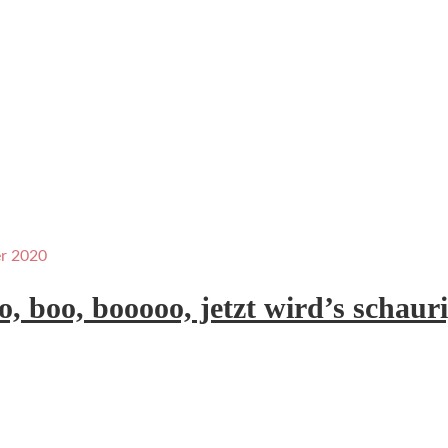
er 2020
, boo, booooo, jetzt wird’s schaur