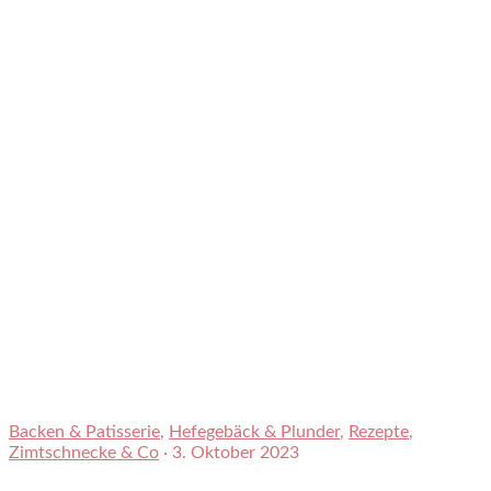
Backen & Patisserie
,
Hefegebäck & Plunder
,
Rezepte
,
Zimtschnecke & Co
·
3. Oktober 2023