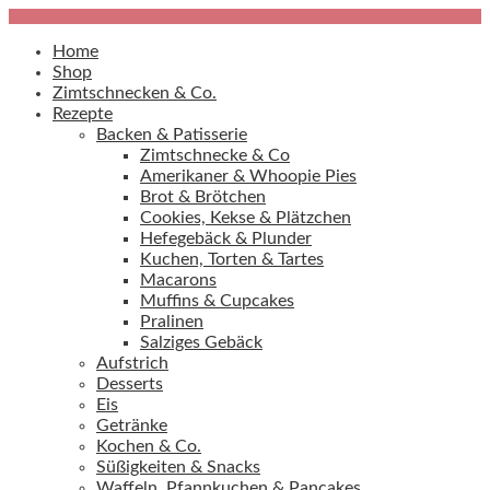
Home
Shop
Zimtschnecken & Co.
Rezepte
Backen & Patisserie
Zimtschnecke & Co
Amerikaner & Whoopie Pies
Brot & Brötchen
Cookies, Kekse & Plätzchen
Hefegebäck & Plunder
Kuchen, Torten & Tartes
Macarons
Muffins & Cupcakes
Pralinen
Salziges Gebäck
Aufstrich
Desserts
Eis
Getränke
Kochen & Co.
Süßigkeiten & Snacks
Waffeln, Pfannkuchen & Pancakes