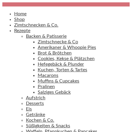
Home
Shop
Zimtschnecken & Co.
Rezepte
Backen & Patisserie
Zimtschnecke & Co
Amerikaner & Whoopie Pies
Brot & Brötchen
Cookies, Kekse & Plätzchen
Hefegebäck & Plunder
Kuchen, Torten & Tartes
Macarons
Muffins & Cupcakes
Pralinen
Salziges Gebäck
Aufstrich
Desserts
Eis
Getränke
Kochen & Co.
Süßigkeiten & Snacks
Waffeln, Pfannkuchen & Pancakes