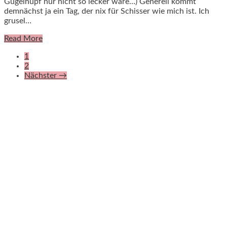
Gugelhupf nur nicht so lecker wäre…) Generell kommt
demnächst ja ein Tag, der nix für Schisser wie mich ist. Ich
grusel…
Read More
1
2
Nächster
→