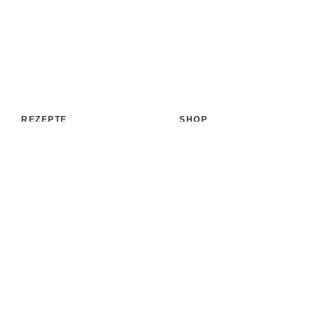
REZEPTE
SHOP
Aufstrich
Shop
Backen & Patisserie
Bücher
Desserts
Accessoires
Eis
Papeterie
Getränke
Versand
Kochen & Co.
Zahlungsarten
Süßigkeiten & Snacks
MEHR