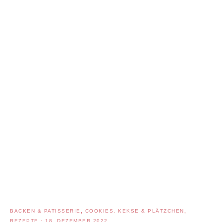
BACKEN & PATISSERIE
,
COOKIES, KEKSE & PLÄTZCHEN
,
REZEPTE
·
18. DEZEMBER 2022