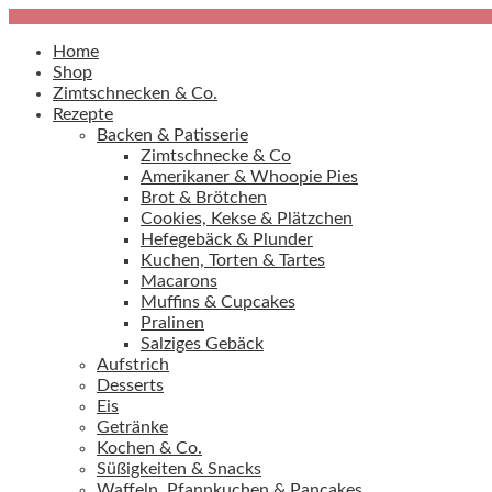
Home
Shop
Zimtschnecken & Co.
Rezepte
Backen & Patisserie
Zimtschnecke & Co
Amerikaner & Whoopie Pies
Brot & Brötchen
Cookies, Kekse & Plätzchen
Hefegebäck & Plunder
Kuchen, Torten & Tartes
Macarons
Muffins & Cupcakes
Pralinen
Salziges Gebäck
Aufstrich
Desserts
Eis
Getränke
Kochen & Co.
Süßigkeiten & Snacks
Waffeln, Pfannkuchen & Pancakes