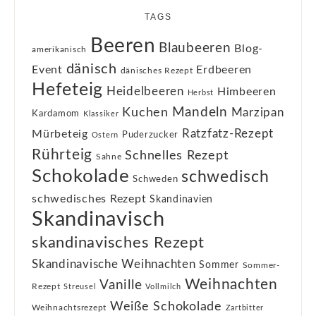
TAGS
Beeren
Blaubeeren
Blog-
amerikanisch
dänisch
Event
Erdbeeren
dänisches Rezept
Hefeteig
Heidelbeeren
Himbeeren
Herbst
Kuchen
Mandeln
Marzipan
Kardamom
Klassiker
Ratzfatz-Rezept
Mürbeteig
Puderzucker
Ostern
Rührteig
Schnelles Rezept
Sahne
Schokolade
schwedisch
Schweden
schwedisches Rezept
Skandinavien
Skandinavisch
skandinavisches Rezept
Skandinavische Weihnachten
Sommer
Sommer-
Weihnachten
Vanille
Rezept
Streusel
Vollmilch
Weiße Schokolade
Weihnachtsrezept
Zartbitter