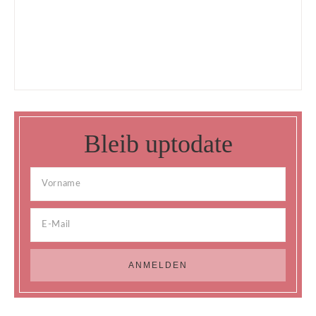
Bleib uptodate