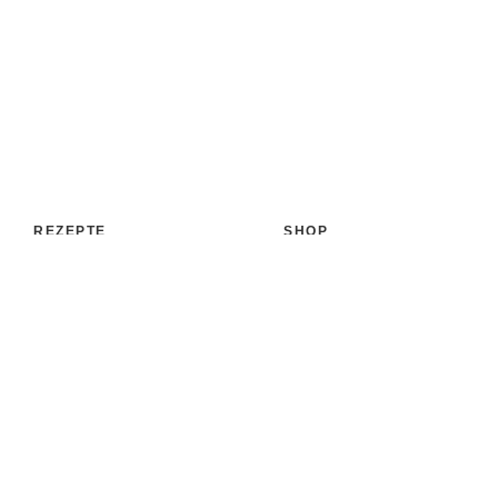
REZEPTE
SHOP
Aufstrich
Shop
Backen & Patisserie
Bücher
Desserts
Accessoires
Eis
Papeterie
Getränke
Versand
Kochen & Co.
Zahlungsarten
Süßigkeiten & Snacks