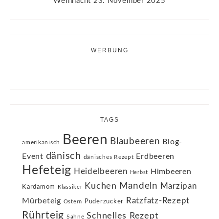
Weihnacht
23. November 2025
WERBUNG
TAGS
Beeren
Blaubeeren
Blog-
amerikanisch
dänisch
Event
Erdbeeren
dänisches Rezept
Hefeteig
Heidelbeeren
Himbeeren
Herbst
Kuchen
Mandeln
Marzipan
Kardamom
Klassiker
Ratzfatz-Rezept
Mürbeteig
Puderzucker
Ostern
Rührteig
Schnelles Rezept
Sahne