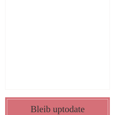
Bleib uptodate