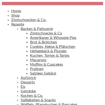
Home
Shop
Zimtschnecken & Co.
Rezepte
Backen & Patisserie
Zimtschnecke & Co
Amerikaner & Whoopie Pies
Brot & Brötchen
Cookies, Kekse & Plätzchen
Hefegebäck & Plunder
Kuchen, Torten & Tartes
Macarons
Muffins & Cupcakes
Pralinen
Salziges Gebäck
Aufstrich
Desserts
Eis
Getränke
Kochen & Co.
Süßigkeiten & Snacks
Waffeln, Pfannkuchen & Pancakes