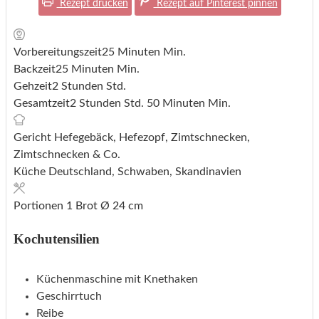
Rezept drucken
Rezept auf Pinterest pinnen
Vorbereitungszeit
25
Minuten
Min.
Backzeit
25
Minuten
Min.
Gehzeit
2
Stunden
Std.
Gesamtzeit
2
Stunden
Std.
50
Minuten
Min.
Gericht
Hefegebäck, Hefezopf, Zimtschnecken,
Zimtschnecken & Co.
Küche
Deutschland, Schwaben, Skandinavien
Portionen
1
Brot Ø 24 cm
Kochutensilien
Küchenmaschine mit Knethaken
Geschirrtuch
Reibe