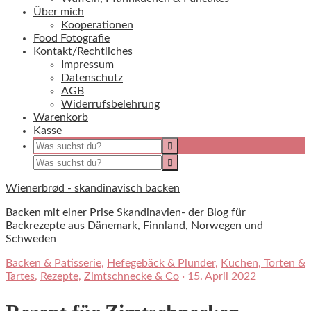
Über mich
Kooperationen
Food Fotografie
Kontakt/Rechtliches
Impressum
Datenschutz
AGB
Widerrufsbelehrung
Warenkorb
Kasse
Wienerbrød - skandinavisch backen
Backen mit einer Prise Skandinavien- der Blog für
Backrezepte aus Dänemark, Finnland, Norwegen und
Schweden
Backen & Patisserie
,
Hefegebäck & Plunder
,
Kuchen, Torten &
Tartes
,
Rezepte
,
Zimtschnecke & Co
·
15. April 2022