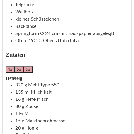
Teigkarte
Wellholz
kleines Schüsselchen
Backpinsel
Springform Ø 24 cm (mit Backpapier ausgelegt)
Ofen: 190°C Ober-/Unterhitze
Zutaten
1x
2x
3x
Hefeteig
320
g
Mehl
Type 550
135
ml
Milch
kalt
16
g
Hefe
frisch
30
g
Zucker
1
Ei
M
15
g
Marzipanrohmasse
20
g
Honig