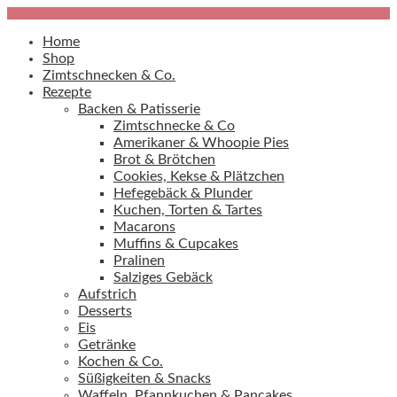
Home
Shop
Zimtschnecken & Co.
Rezepte
Backen & Patisserie
Zimtschnecke & Co
Amerikaner & Whoopie Pies
Brot & Brötchen
Cookies, Kekse & Plätzchen
Hefegebäck & Plunder
Kuchen, Torten & Tartes
Macarons
Muffins & Cupcakes
Pralinen
Salziges Gebäck
Aufstrich
Desserts
Eis
Getränke
Kochen & Co.
Süßigkeiten & Snacks
Waffeln, Pfannkuchen & Pancakes