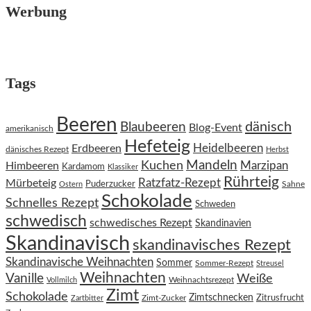
Werbung
Tags
Beeren
dänisch
Blaubeeren
Blog-Event
amerikanisch
Hefeteig
Heidelbeeren
Erdbeeren
dänisches Rezept
Herbst
Kuchen
Mandeln
Himbeeren
Marzipan
Kardamom
Klassiker
Rührteig
Ratzfatz-Rezept
Mürbeteig
Puderzucker
Sahne
Ostern
Schokolade
Schnelles Rezept
Schweden
schwedisch
schwedisches Rezept
Skandinavien
Skandinavisch
skandinavisches Rezept
Skandinavische Weihnachten
Sommer
Sommer-Rezept
Streusel
Weihnachten
Vanille
Weiße
Weihnachtsrezept
Vollmilch
Zimt
Schokolade
Zimtschnecken
Zimt-Zucker
Zitrusfrucht
Zartbitter