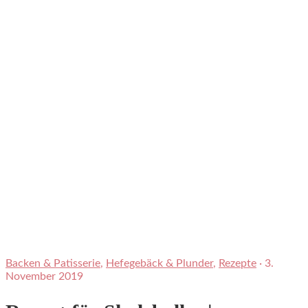
Backen & Patisserie
,
Hefegebäck & Plunder
,
Rezepte
·
3.
November 2019