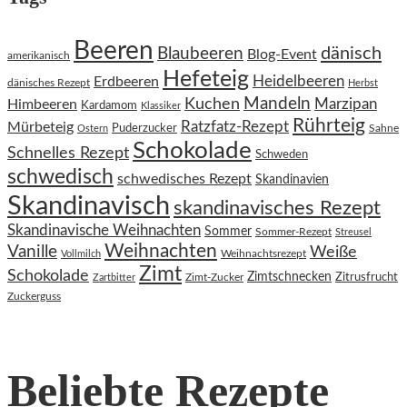
Beeren
dänisch
Blaubeeren
Blog-Event
amerikanisch
Hefeteig
Heidelbeeren
Erdbeeren
dänisches Rezept
Herbst
Kuchen
Mandeln
Himbeeren
Marzipan
Kardamom
Klassiker
Rührteig
Ratzfatz-Rezept
Mürbeteig
Puderzucker
Sahne
Ostern
Schokolade
Schnelles Rezept
Schweden
schwedisch
schwedisches Rezept
Skandinavien
Skandinavisch
skandinavisches Rezept
Skandinavische Weihnachten
Sommer
Sommer-Rezept
Streusel
Weihnachten
Vanille
Weiße
Weihnachtsrezept
Vollmilch
Zimt
Schokolade
Zimtschnecken
Zimt-Zucker
Zitrusfrucht
Zartbitter
Zuckerguss
Beliebte Rezepte