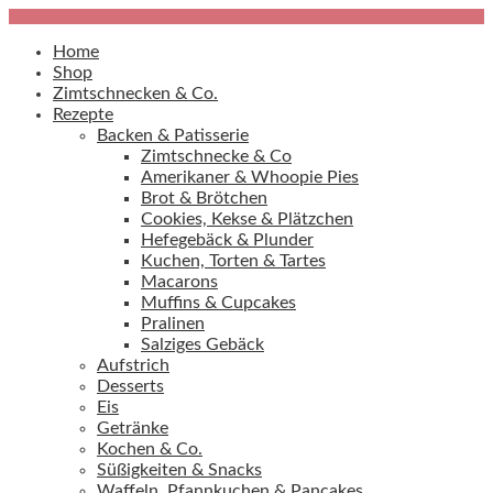
Home
Shop
Zimtschnecken & Co.
Rezepte
Backen & Patisserie
Zimtschnecke & Co
Amerikaner & Whoopie Pies
Brot & Brötchen
Cookies, Kekse & Plätzchen
Hefegebäck & Plunder
Kuchen, Torten & Tartes
Macarons
Muffins & Cupcakes
Pralinen
Salziges Gebäck
Aufstrich
Desserts
Eis
Getränke
Kochen & Co.
Süßigkeiten & Snacks
Waffeln, Pfannkuchen & Pancakes