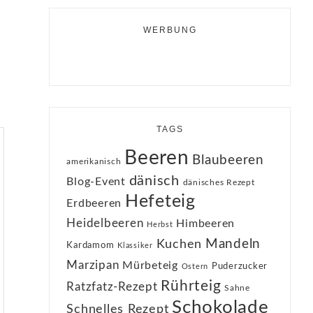
WERBUNG
TAGS
Beeren
Blaubeeren
amerikanisch
dänisch
Blog-Event
dänisches Rezept
Hefeteig
Erdbeeren
Heidelbeeren
Himbeeren
Herbst
Kuchen
Mandeln
Kardamom
Klassiker
Marzipan
Mürbeteig
Puderzucker
Ostern
Rührteig
Ratzfatz-Rezept
Sahne
Schokolade
Schnelles Rezept