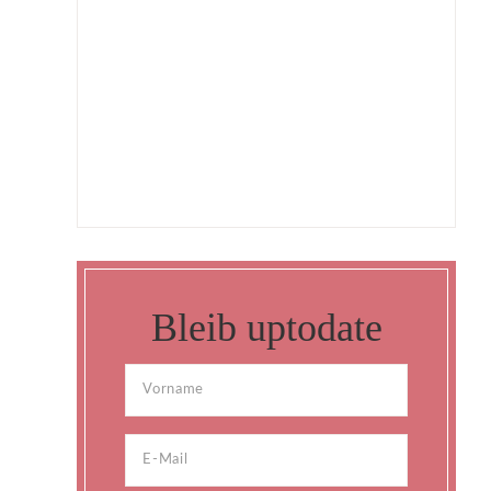
Bleib uptodate
n
h