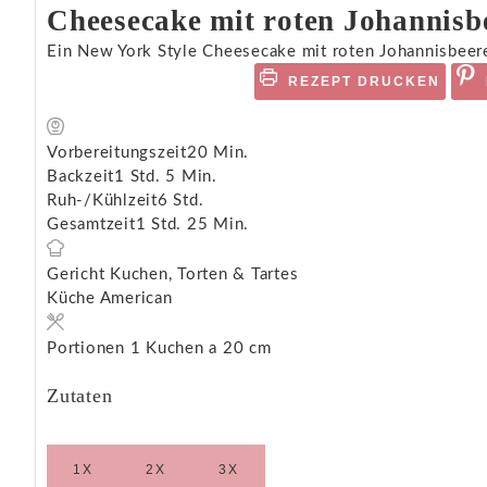
Cheesecake mit roten Johannisb
Ein New York Style Cheesecake mit roten Johannisbeer
REZEPT DRUCKEN
Vorbereitungszeit
20
Min.
Backzeit
1
Std.
5
Min.
Ruh-/Kühlzeit
6
Std.
Gesamtzeit
1
Std.
25
Min.
Gericht
Kuchen, Torten & Tartes
Küche
American
Portionen
1
Kuchen a 20 cm
Zutaten
1X
2X
3X