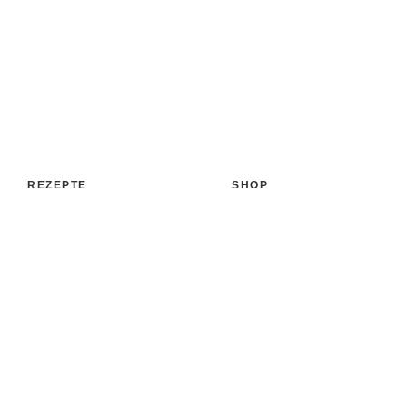
REZEPTE
SHOP
Aufstrich
Shop
Backen & Patisserie
Bücher
Desserts
Accessoires
Eis
Papeterie
Getränke
Versand
Kochen & Co.
Zahlungsarten
Süßigkeiten & Snacks