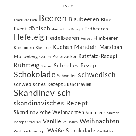
TAGS
Beeren
Blaubeeren
Blog-
amerikanisch
dänisch
Event
Erdbeeren
dänisches Rezept
Hefeteig
Heidelbeeren
Himbeeren
Herbst
Kuchen
Mandeln
Marzipan
Kardamom
Klassiker
Ratzfatz-Rezept
Mürbeteig
Puderzucker
Ostern
Rührteig
Schnelles Rezept
Sahne
Schokolade
schwedisch
Schweden
schwedisches Rezept
Skandinavien
Skandinavisch
skandinavisches Rezept
Skandinavische Weihnachten
Sommer
Sommer-
Weihnachten
Vanille
Rezept
Streusel
Vollmilch
Weiße Schokolade
Weihnachtsrezept
Zartbitter