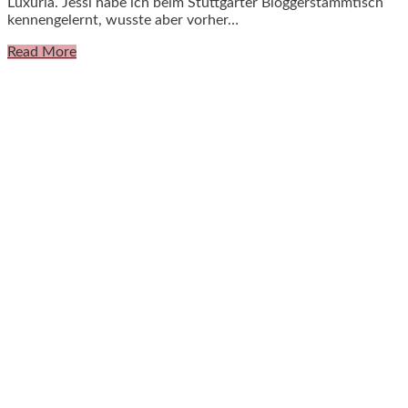
Luxuria. Jessi habe ich beim Stuttgarter Bloggerstammtisch
kennengelernt, wusste aber vorher…
Read More