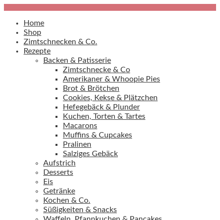
Home
Shop
Zimtschnecken & Co.
Rezepte
Backen & Patisserie
Zimtschnecke & Co
Amerikaner & Whoopie Pies
Brot & Brötchen
Cookies, Kekse & Plätzchen
Hefegebäck & Plunder
Kuchen, Torten & Tartes
Macarons
Muffins & Cupcakes
Pralinen
Salziges Gebäck
Aufstrich
Desserts
Eis
Getränke
Kochen & Co.
Süßigkeiten & Snacks
Waffeln, Pfannkuchen & Pancakes