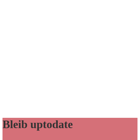
Bleib uptodate