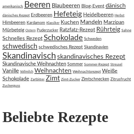
Beeren
dänisch
Blaubeeren
Blog-Event
amerikanisch
Hefeteig
Heidelbeeren
Erdbeeren
dänisches Rezept
Herbst
Kuchen
Mandeln
Himbeeren
Marzipan
Kardamom
Klassiker
Rührteig
Ratzfatz-Rezept
Mürbeteig
Puderzucker
Sahne
Ostern
Schokolade
Schnelles Rezept
Schweden
schwedisch
schwedisches Rezept
Skandinavien
Skandinavisch
skandinavisches Rezept
Skandinavische Weihnachten
Sommer
Sommer-Rezept
Streusel
Weihnachten
Vanille
Weiße
Weihnachtsrezept
Vollmilch
Zimt
Schokolade
Zimtschnecken
Zimt-Zucker
Zitrusfrucht
Zartbitter
Zuckerguss
Beliebte Rezepte