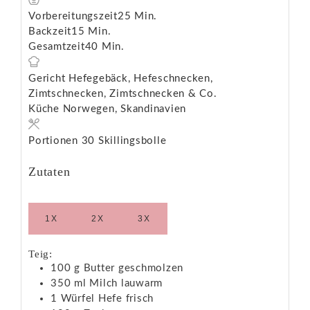
Vorbereitungszeit
25
Min.
Backzeit
15
Min.
Gesamtzeit
40
Min.
Gericht
Hefegebäck, Hefeschnecken,
Zimtschnecken, Zimtschnecken & Co.
Küche
Norwegen, Skandinavien
Portionen
30
Skillingsbolle
Zutaten
1X
2X
3X
Teig:
100
g
Butter
geschmolzen
350
ml
Milch
lauwarm
1
Würfel
Hefe
frisch