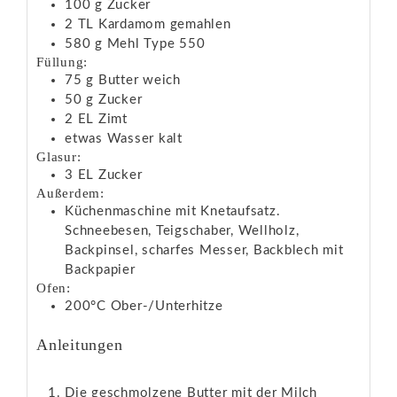
100
g
Zucker
2
TL
Kardamom
gemahlen
580
g
Mehl
Type 550
Füllung:
75
g
Butter
weich
50
g
Zucker
2
EL
Zimt
etwas Wasser
kalt
Glasur:
3
EL
Zucker
Außerdem:
Küchenmaschine mit Knetaufsatz.
Schneebesen, Teigschaber, Wellholz,
Backpinsel, scharfes Messer, Backblech mit
Backpapier
Ofen:
200°C Ober-/Unterhitze
Anleitungen
Die geschmolzene Butter mit der Milch