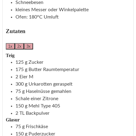
Schneebesen
kleines Messer oder Winkelpalette
Ofen: 180°C Umluft
Zutaten
1x
2x
3x
Teig
125
g
Zucker
175
g
Butter
Raumtemperatur
2
Eier
M
300
g
Urkarotten
geraspelt
75
g
Haselnüsse
gemahlen
Schale einer Zitrone
150
g
Mehl
Type 405
2
TL
Backpulver
Glasur
75
g
Frischkäse
150
g
Puderzucker