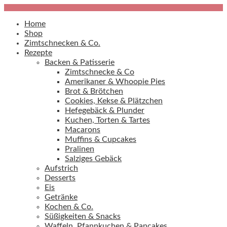
Home
Shop
Zimtschnecken & Co.
Rezepte
Backen & Patisserie
Zimtschnecke & Co
Amerikaner & Whoopie Pies
Brot & Brötchen
Cookies, Kekse & Plätzchen
Hefegebäck & Plunder
Kuchen, Torten & Tartes
Macarons
Muffins & Cupcakes
Pralinen
Salziges Gebäck
Aufstrich
Desserts
Eis
Getränke
Kochen & Co.
Süßigkeiten & Snacks
Waffeln, Pfannkuchen & Pancakes