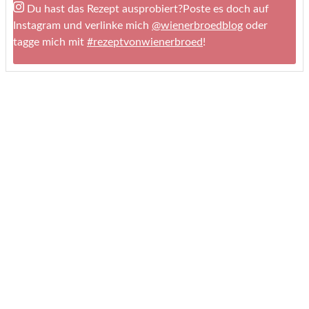
Du hast das Rezept ausprobiert?
Poste es doch auf
Instagram und verlinke mich
@wienerbroedblog
oder
tagge mich mit
#rezeptvonwienerbroed
!