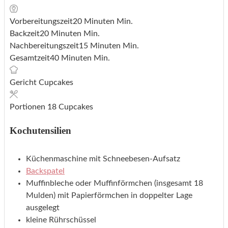
Vorbereitungszeit
20
Minuten
Min.
Backzeit
20
Minuten
Min.
Nachbereitungszeit
15
Minuten
Min.
Gesamtzeit
40
Minuten
Min.
Gericht
Cupcakes
Portionen
18
Cupcakes
Kochutensilien
Küchenmaschine mit Schneebesen-Aufsatz
Backspatel
Muffinbleche oder Muffinförmchen (insgesamt 18
Mulden) mit Papierförmchen in doppelter Lage
ausgelegt
kleine Rührschüssel