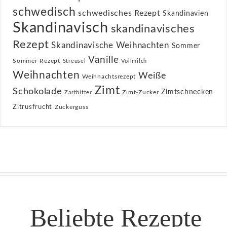
schwedisch
schwedisches Rezept
Skandinavien
Skandinavisch
skandinavisches
Rezept
Skandinavische Weihnachten
Sommer
Vanille
Sommer-Rezept
Streusel
Vollmilch
Weihnachten
Weiße
Weihnachtsrezept
Zimt
Schokolade
Zimtschnecken
Zimt-Zucker
Zartbitter
Zitrusfrucht
Zuckerguss
Beliebte Rezepte