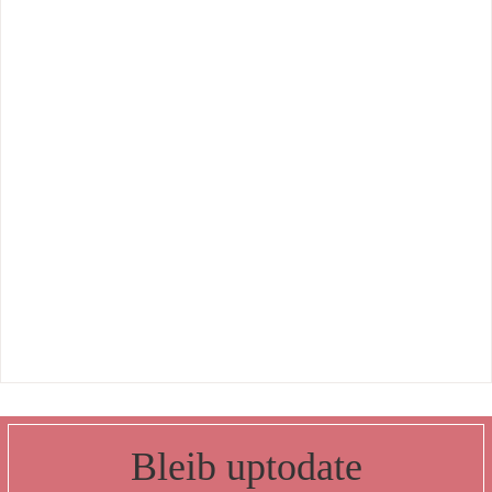
Bleib uptodate