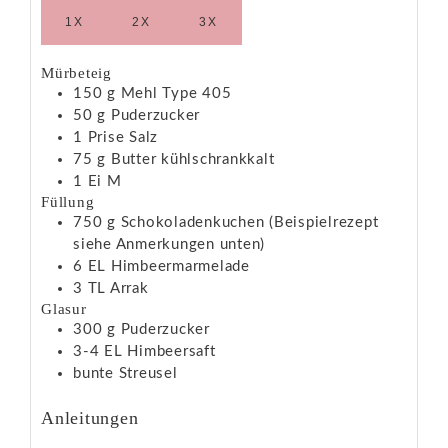
1X
2X
3X
Mürbeteig
150
g
Mehl
Type 405
50
g
Puderzucker
1
Prise
Salz
75
g
Butter
kühlschrankkalt
1
Ei
M
Füllung
750
g
Schokoladenkuchen
(Beispielrezept
siehe Anmerkungen unten)
6
EL
Himbeermarmelade
3
TL
Arrak
Glasur
300
g
Puderzucker
3-4
EL
Himbeersaft
bunte Streusel
Anleitungen