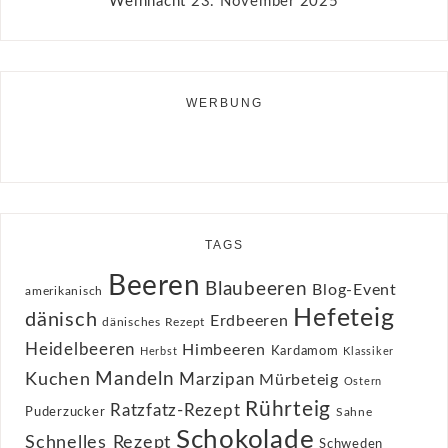
Weihnacht
23. November 2025
WERBUNG
TAGS
Beeren
Blaubeeren
Blog-Event
amerikanisch
Hefeteig
dänisch
Erdbeeren
dänisches Rezept
Heidelbeeren
Himbeeren
Kardamom
Herbst
Klassiker
Kuchen
Mandeln
Marzipan
Mürbeteig
Ostern
Rührteig
Ratzfatz-Rezept
Puderzucker
Sahne
Schokolade
Schnelles Rezept
Schweden