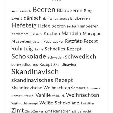
Beeren
Blaubeeren
Blog-
amerikanisch
dänisch
Event
Erdbeeren
dänisches Rezept
Hefeteig
Heidelbeeren
Himbeeren
Herbst
Kuchen
Mandeln
Marzipan
Kardamom
Klassiker
Ratzfatz-Rezept
Mürbeteig
Puderzucker
Ostern
Rührteig
Schnelles Rezept
Sahne
Schokolade
schwedisch
Schweden
schwedisches Rezept
Skandinavien
Skandinavisch
skandinavisches Rezept
Skandinavische Weihnachten
Sommer
Sommer-
Weihnachten
Vanille
Rezept
Streusel
Vollmilch
Weiße Schokolade
Weihnachtsrezept
Zartbitter
Zimt
Zimtschnecken
Zimt-Zucker
Zitrusfrucht