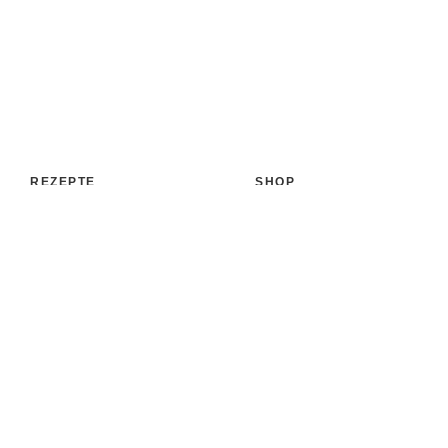
REZEPTE
SHOP
Aufstrich
Shop
Backen & Patisserie
Bücher
Desserts
Accessoires
Eis
Papeterie
Getränke
Versand
Kochen & Co.
Zahlungsarten
Süßigkeiten & Snacks
MEHR