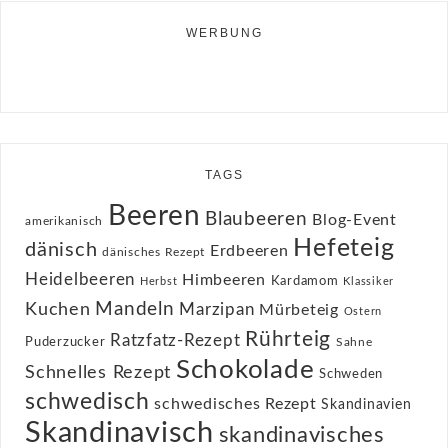
WERBUNG
TAGS
Beeren
Blaubeeren
Blog-Event
amerikanisch
Hefeteig
dänisch
Erdbeeren
dänisches Rezept
Heidelbeeren
Himbeeren
Kardamom
Herbst
Klassiker
Kuchen
Mandeln
Marzipan
Mürbeteig
Ostern
Rührteig
Ratzfatz-Rezept
Puderzucker
Sahne
Schokolade
Schnelles Rezept
Schweden
schwedisch
schwedisches Rezept
Skandinavien
Skandinavisch
skandinavisches