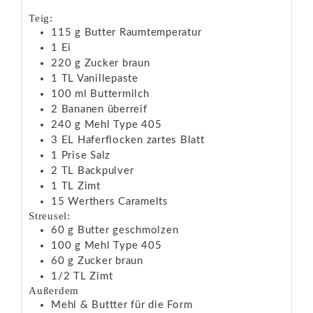
Teig:
115
g
Butter
Raumtemperatur
1
Ei
220
g
Zucker
braun
1
TL
Vanillepaste
100
ml
Buttermilch
2
Bananen
überreif
240
g
Mehl
Type 405
3
EL
Haferflocken
zartes Blatt
1
Prise Salz
2
TL
Backpulver
1
TL
Zimt
15
Werthers Caramelts
Streusel:
60
g
Butter
geschmolzen
100
g
Mehl
Type 405
60
g
Zucker
braun
1/2
TL
Zimt
Außerdem
Mehl & Buttter für die Form