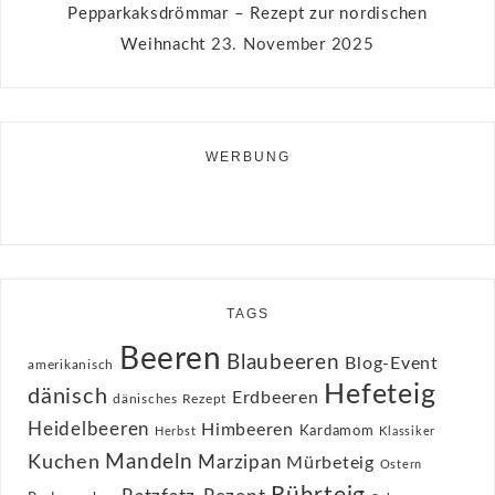
Pepparkaksdrömmar – Rezept zur nordischen
Weihnacht
23. November 2025
WERBUNG
TAGS
Beeren
Blaubeeren
Blog-Event
amerikanisch
Hefeteig
dänisch
Erdbeeren
dänisches Rezept
Heidelbeeren
Himbeeren
Kardamom
Herbst
Klassiker
Kuchen
Mandeln
Marzipan
Mürbeteig
Ostern