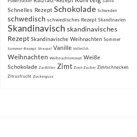
Rührteig
Ratzfatz-Rezept
Puderzucker
Sahne
Schokolade
Schnelles Rezept
Schweden
schwedisch
schwedisches Rezept
Skandinavien
Skandinavisch
skandinavisches
Rezept
Skandinavische Weihnachten
Sommer
Vanille
Sommer-Rezept
Streusel
Vollmilch
Weihnachten
Weiße
Weihnachtsrezept
Zimt
Schokolade
Zimtschnecken
Zimt-Zucker
Zartbitter
Zitrusfrucht
Zuckerguss