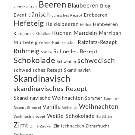
Beeren
Blaubeeren
Blog-
amerikanisch
dänisch
Event
Erdbeeren
dänisches Rezept
Hefeteig
Heidelbeeren
Himbeeren
Herbst
Kuchen
Mandeln
Marzipan
Kardamom
Klassiker
Ratzfatz-Rezept
Mürbeteig
Puderzucker
Ostern
Rührteig
Schnelles Rezept
Sahne
Schokolade
schwedisch
Schweden
schwedisches Rezept
Skandinavien
Skandinavisch
skandinavisches Rezept
Skandinavische Weihnachten
Sommer
Sommer-
Weihnachten
Vanille
Rezept
Streusel
Vollmilch
Weiße Schokolade
Weihnachtsrezept
Zartbitter
Zimt
Zimtschnecken
Zimt-Zucker
Zitrusfrucht
Zuckerguss