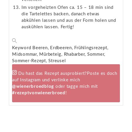
Im vorgeheizten Ofen ca. 15 – 18 min sind
die Tartelettes backen, danach etwas
abkühlen lassen und aus der Form holen und
auskühlen lassen. Fertig!
Keyword
Beeren, Erdbeeren, Frühlingsrezept,
Midsommar, Mürbeteig, Rhabarber, Sommer,
Sommer-Rezept, Streusel
Du hast das Rezept ausprobiert?
Poste es doch
auf Instagram und verlinke mich
@wienerbroedblog
oder tagge mich mit
#rezeptvonwienerbroed
!