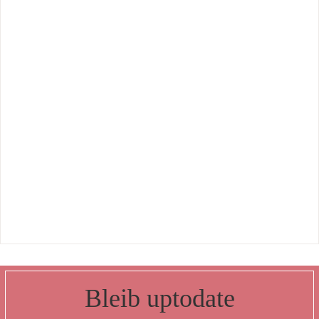
Bleib uptodate