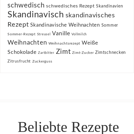
schwedisch
schwedisches Rezept
Skandinavien
Skandinavisch
skandinavisches
Rezept
Skandinavische Weihnachten
Sommer
Vanille
Sommer-Rezept
Streusel
Vollmilch
Weihnachten
Weiße
Weihnachtsrezept
Zimt
Schokolade
Zimtschnecken
Zimt-Zucker
Zartbitter
Zitrusfrucht
Zuckerguss
Beliebte Rezepte