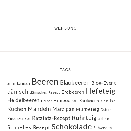
WERBUNG
TAGS
Beeren
Blaubeeren
Blog-Event
amerikanisch
Hefeteig
dänisch
Erdbeeren
dänisches Rezept
Heidelbeeren
Himbeeren
Kardamom
Herbst
Klassiker
Kuchen
Mandeln
Marzipan
Mürbeteig
Ostern
Rührteig
Ratzfatz-Rezept
Puderzucker
Sahne
Schokolade
Schnelles Rezept
Schweden