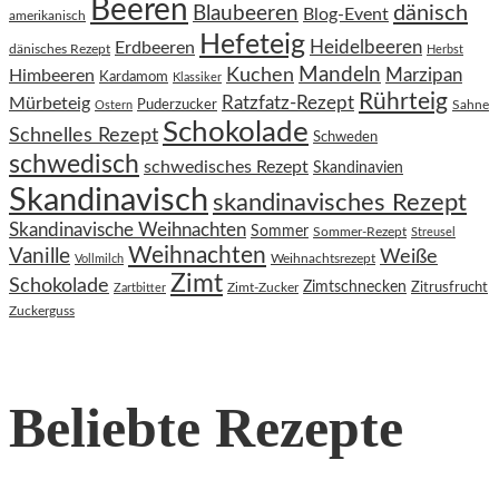
Beeren
dänisch
Blaubeeren
Blog-Event
amerikanisch
Hefeteig
Heidelbeeren
Erdbeeren
dänisches Rezept
Herbst
Kuchen
Mandeln
Himbeeren
Marzipan
Kardamom
Klassiker
Rührteig
Ratzfatz-Rezept
Mürbeteig
Puderzucker
Sahne
Ostern
Schokolade
Schnelles Rezept
Schweden
schwedisch
schwedisches Rezept
Skandinavien
Skandinavisch
skandinavisches Rezept
Skandinavische Weihnachten
Sommer
Sommer-Rezept
Streusel
Weihnachten
Vanille
Weiße
Weihnachtsrezept
Vollmilch
Zimt
Schokolade
Zimtschnecken
Zimt-Zucker
Zitrusfrucht
Zartbitter
Zuckerguss
Beliebte Rezepte