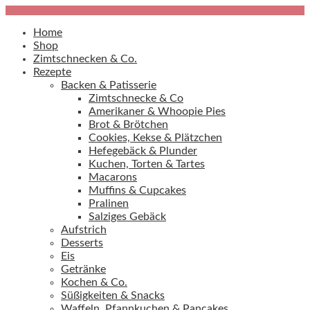
Home
Shop
Zimtschnecken & Co.
Rezepte
Backen & Patisserie
Zimtschnecke & Co
Amerikaner & Whoopie Pies
Brot & Brötchen
Cookies, Kekse & Plätzchen
Hefegebäck & Plunder
Kuchen, Torten & Tartes
Macarons
Muffins & Cupcakes
Pralinen
Salziges Gebäck
Aufstrich
Desserts
Eis
Getränke
Kochen & Co.
Süßigkeiten & Snacks
Waffeln, Pfannkuchen & Pancakes