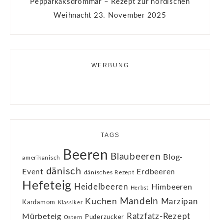
Pepparkaksdrömmar – Rezept zur nordischen
Weihnacht
23. November 2025
WERBUNG
TAGS
Beeren
Blaubeeren
Blog-
amerikanisch
dänisch
Event
Erdbeeren
dänisches Rezept
Hefeteig
Heidelbeeren
Himbeeren
Herbst
Kuchen
Mandeln
Marzipan
Kardamom
Klassiker
Ratzfatz-Rezept
Mürbeteig
Puderzucker
Ostern