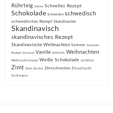
Rührteig
Schnelles Rezept
Sahne
Schokolade
schwedisch
Schweden
schwedisches Rezept
Skandinavien
Skandinavisch
skandinavisches Rezept
Skandinavische Weihnachten
Sommer
Sommer-
Weihnachten
Vanille
Rezept
Streusel
Vollmilch
Weiße Schokolade
Weihnachtsrezept
Zartbitter
Zimt
Zimtschnecken
Zimt-Zucker
Zitrusfrucht
Zuckerguss