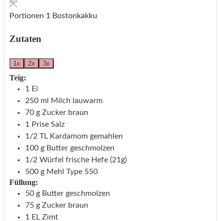
Portionen
1
Bostonkakku
Zutaten
1x
2x
3x
Teig:
1
Ei
250
ml
Milch
lauwarm
70
g
Zucker
braun
1
Prise
Salz
1/2
TL
Kardamom
gemahlen
100
g
Butter
geschmolzen
1/2
Würfel
frische Hefe
(21g)
500
g
Mehl
Type 550
Füllung:
50
g
Butter
geschmolzen
75
g
Zucker
braun
1
EL
Zimt