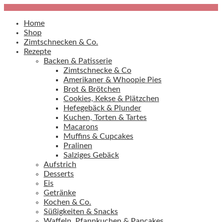
Home
Shop
Zimtschnecken & Co.
Rezepte
Backen & Patisserie
Zimtschnecke & Co
Amerikaner & Whoopie Pies
Brot & Brötchen
Cookies, Kekse & Plätzchen
Hefegebäck & Plunder
Kuchen, Torten & Tartes
Macarons
Muffins & Cupcakes
Pralinen
Salziges Gebäck
Aufstrich
Desserts
Eis
Getränke
Kochen & Co.
Süßigkeiten & Snacks
Waffeln, Pfannkuchen & Pancakes