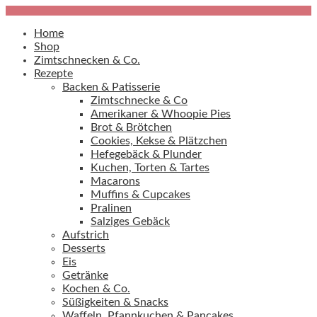
Home
Shop
Zimtschnecken & Co.
Rezepte
Backen & Patisserie
Zimtschnecke & Co
Amerikaner & Whoopie Pies
Brot & Brötchen
Cookies, Kekse & Plätzchen
Hefegebäck & Plunder
Kuchen, Torten & Tartes
Macarons
Muffins & Cupcakes
Pralinen
Salziges Gebäck
Aufstrich
Desserts
Eis
Getränke
Kochen & Co.
Süßigkeiten & Snacks
Waffeln, Pfannkuchen & Pancakes