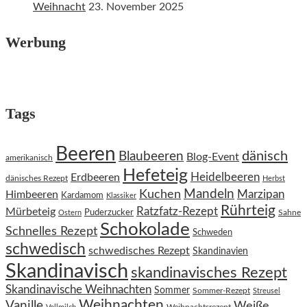
Weihnacht
23. November 2025
Werbung
Tags
Beeren
dänisch
Blaubeeren
Blog-Event
amerikanisch
Hefeteig
Heidelbeeren
Erdbeeren
dänisches Rezept
Herbst
Kuchen
Mandeln
Himbeeren
Marzipan
Kardamom
Klassiker
Rührteig
Ratzfatz-Rezept
Mürbeteig
Puderzucker
Sahne
Ostern
Schokolade
Schnelles Rezept
Schweden
schwedisch
schwedisches Rezept
Skandinavien
Skandinavisch
skandinavisches Rezept
Skandinavische Weihnachten
Sommer
Sommer-Rezept
Streusel
Weihnachten
Vanille
Weiße
Weihnachtsrezept