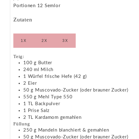
Portionen
12
Semlor
Zutaten
1X
2X
3X
Teig:
100
g
Butter
240
ml
Milch
1
Würfel
frische Hefe
(42 g)
2
Eier
50
g
Muscovado-Zucker
(oder brauner Zucker)
550
g
Mehl
Type 550
1
TL
Backpulver
1
Prise
Salz
2
TL
Kardamom
gemahlen
Füllung
250
g
Mandeln
blanchiert & gemahlen
50
g
Muscovado-Zucker
(oder brauner Zucker)