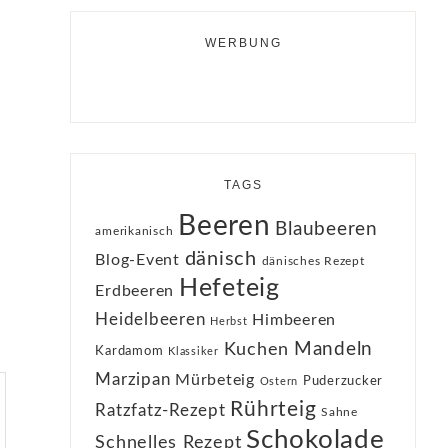
WERBUNG
TAGS
Beeren
Blaubeeren
amerikanisch
dänisch
Blog-Event
dänisches Rezept
Hefeteig
Erdbeeren
Heidelbeeren
Himbeeren
Herbst
Kuchen
Mandeln
Kardamom
Klassiker
Marzipan
Mürbeteig
Puderzucker
Ostern
Rührteig
Ratzfatz-Rezept
Sahne
Schokolade
Schnelles Rezept