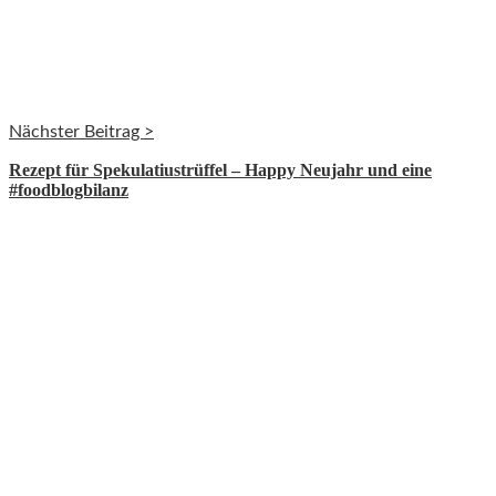
Nächster Beitrag >
Rezept für Spekulatiustrüffel – Happy Neujahr und eine
#foodblogbilanz