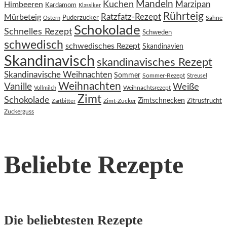
Kuchen
Mandeln
Himbeeren
Marzipan
Kardamom
Klassiker
Rührteig
Ratzfatz-Rezept
Mürbeteig
Puderzucker
Sahne
Ostern
Schokolade
Schnelles Rezept
Schweden
schwedisch
schwedisches Rezept
Skandinavien
Skandinavisch
skandinavisches Rezept
Skandinavische Weihnachten
Sommer
Sommer-Rezept
Streusel
Weihnachten
Vanille
Weiße
Weihnachtsrezept
Vollmilch
Zimt
Schokolade
Zimtschnecken
Zimt-Zucker
Zitrusfrucht
Zartbitter
Zuckerguss
Beliebte Rezepte
Die beliebtesten Rezepte