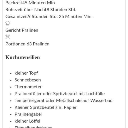
Backzeit
45
Minuten
Min.
Ruhezeit über Nacht
8
Stunden
Std.
Gesamtzeit
9
Stunden
Std.
25
Minuten
Min.
Gericht
Pralinen
Portionen
63
Pralinen
Kochutensilien
kleiner Topf
Schneebesen
Thermometer
Pralinenfüller
oder Spritzbeutel mit Lochtülle
Temperiergerät
oder Metallschale auf Wasserbad
Kleiner Spritzbeutel
z.B. Papier
Pralinengabel
kleiner Löffel