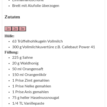
Einmalhandschuhe
Brett mit Alufolie überzogen
Zutaten
1x
2x
3x
Hülle:
63
Trüffelhohlkugeln Vollmilch
300
g
Vollmilchkuvertüre
z.B. Callebaut Power 41
Füllung:
225
g
Sahne
20
g
Waldhonig
50
ml
Orangensaft
150
ml
Orangenlikör
1
Prise
Zimt
gemahlen
1
Prise
Nelke
gemahlen
1
Prise
Anis
gemahlen
75
g
heller Haselnussnougat
1/4
TL
Vanillepaste