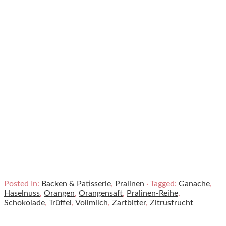
Posted In:
Backen & Patisserie
,
Pralinen
· Tagged:
Ganache
,
Haselnuss
,
Orangen
,
Orangensaft
,
Pralinen-Reihe
,
Schokolade
,
Trüffel
,
Vollmilch
,
Zartbitter
,
Zitrusfrucht