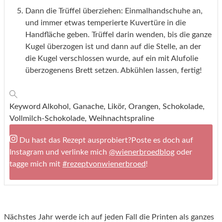
Dann die Trüffel überziehen: Einmalhandschuhe an,
und immer etwas temperierte Kuvertüre in die
Handfläche geben. Trüffel darin wenden, bis die ganze
Kugel überzogen ist und dann auf die Stelle, an der
die Kugel verschlossen wurde, auf ein mit Alufolie
überzogenens Brett setzen. Abkühlen lassen, fertig!
Keyword
Alkohol, Ganache, Likör, Orangen, Schokolade,
Vollmilch-Schokolade, Weihnachtspraline
Du hast das Rezept ausprobiert?
Poste es doch auf
Instagram und verlinke mich
@wienerbroedblog
oder
tagge mich mit
#rezeptvonwienerbroed
!
Nächstes Jahr werde ich auf jeden Fall die Printen als ganzes