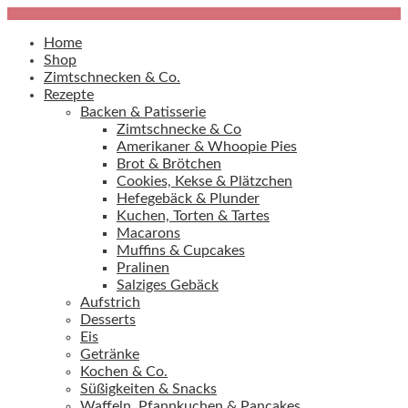
Home
Shop
Zimtschnecken & Co.
Rezepte
Backen & Patisserie
Zimtschnecke & Co
Amerikaner & Whoopie Pies
Brot & Brötchen
Cookies, Kekse & Plätzchen
Hefegebäck & Plunder
Kuchen, Torten & Tartes
Macarons
Muffins & Cupcakes
Pralinen
Salziges Gebäck
Aufstrich
Desserts
Eis
Getränke
Kochen & Co.
Süßigkeiten & Snacks
Waffeln, Pfannkuchen & Pancakes