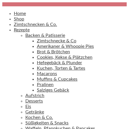
Home
Shop
Zimtschnecken & Co.
Rezepte
Backen & Patisserie
Zimtschnecke & Co
Amerikaner & Whoopie Pies
Brot & Brötchen
Cookies, Kekse & Plätzchen
Hefegebäck & Plunder
Kuchen, Torten & Tartes
Macarons
Muffins & Cupcakes
Pralinen
Salziges Gebäck
Aufstrich
Desserts
Eis
Getränke
Kochen & Co.
Süßigkeiten & Snacks
Waffeln, Pfannkuchen & Pancakes