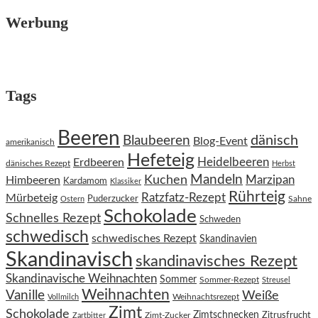
Werbung
Tags
Beeren
dänisch
Blaubeeren
Blog-Event
amerikanisch
Hefeteig
Heidelbeeren
Erdbeeren
dänisches Rezept
Herbst
Kuchen
Mandeln
Himbeeren
Marzipan
Kardamom
Klassiker
Rührteig
Ratzfatz-Rezept
Mürbeteig
Puderzucker
Sahne
Ostern
Schokolade
Schnelles Rezept
Schweden
schwedisch
schwedisches Rezept
Skandinavien
Skandinavisch
skandinavisches Rezept
Skandinavische Weihnachten
Sommer
Sommer-Rezept
Streusel
Weihnachten
Vanille
Weiße
Weihnachtsrezept
Vollmilch
Zimt
Schokolade
Zimtschnecken
Zimt-Zucker
Zitrusfrucht
Zartbitter