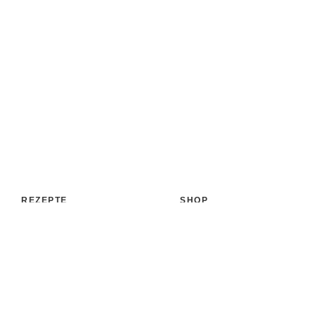
REZEPTE
SHOP
Aufstrich
Shop
Backen & Patisserie
Bücher
Desserts
Accessoires
Eis
Papeterie
Getränke
Versand
Kochen & Co.
Zahlungsarten