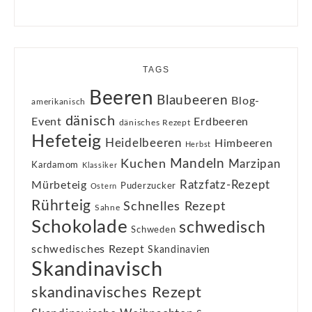
TAGS
Beeren
Blaubeeren
Blog-
amerikanisch
dänisch
Event
Erdbeeren
dänisches Rezept
Hefeteig
Heidelbeeren
Himbeeren
Herbst
Kuchen
Mandeln
Marzipan
Kardamom
Klassiker
Ratzfatz-Rezept
Mürbeteig
Puderzucker
Ostern
Rührteig
Schnelles Rezept
Sahne
Schokolade
schwedisch
Schweden
schwedisches Rezept
Skandinavien
Skandinavisch
skandinavisches Rezept