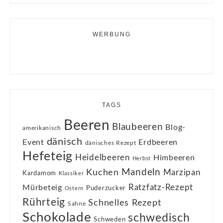
WERBUNG
TAGS
Beeren
Blaubeeren
Blog-
amerikanisch
dänisch
Event
Erdbeeren
dänisches Rezept
Hefeteig
Heidelbeeren
Himbeeren
Herbst
Kuchen
Mandeln
Marzipan
Kardamom
Klassiker
Ratzfatz-Rezept
Mürbeteig
Puderzucker
Ostern
Rührteig
Schnelles Rezept
Sahne
Schokolade
schwedisch
Schweden