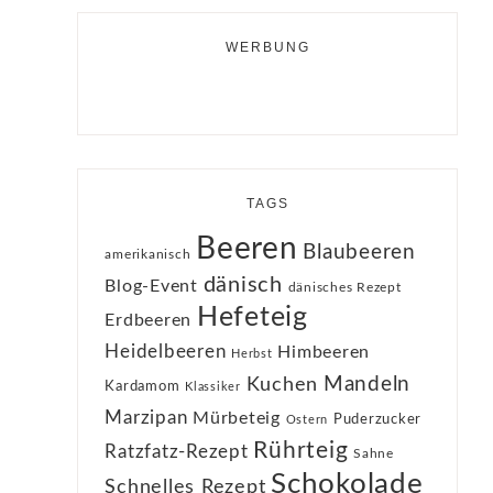
WERBUNG
TAGS
Beeren
Blaubeeren
amerikanisch
dänisch
Blog-Event
dänisches Rezept
Hefeteig
Erdbeeren
Heidelbeeren
Himbeeren
Herbst
Kuchen
Mandeln
Kardamom
Klassiker
Marzipan
Mürbeteig
Puderzucker
Ostern
Rührteig
Ratzfatz-Rezept
Sahne
Schokolade
Schnelles Rezept