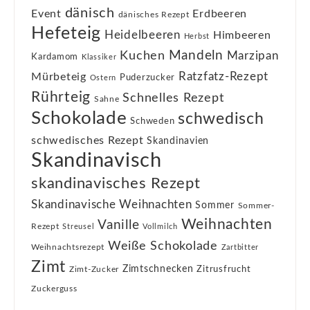
dänisch
Event
Erdbeeren
dänisches Rezept
Hefeteig
Heidelbeeren
Himbeeren
Herbst
Kuchen
Mandeln
Marzipan
Kardamom
Klassiker
Ratzfatz-Rezept
Mürbeteig
Puderzucker
Ostern
Rührteig
Schnelles Rezept
Sahne
Schokolade
schwedisch
Schweden
schwedisches Rezept
Skandinavien
Skandinavisch
skandinavisches Rezept
Skandinavische Weihnachten
Sommer
Sommer-
Weihnachten
Vanille
Rezept
Streusel
Vollmilch
Weiße Schokolade
Weihnachtsrezept
Zartbitter
Zimt
Zimtschnecken
Zimt-Zucker
Zitrusfrucht
Zuckerguss