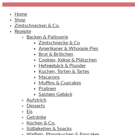
Home
Shop
Zimtschnecken & Co.
Rezepte
Backen & Patisserie
Zimtschnecke & Co
Amerikaner & Whoopie Pies
Brot & Brötchen
Cookies, Kekse & Plätzchen
Hefegebäck & Plunder
Kuchen, Torten & Tartes
Macarons
Muffins & Cupcakes
Pralinen
Salziges Gebäck
Aufstrich
Desserts
Eis
Getränke
Kochen & Co.
Süßigkeiten & Snacks
Waffeln, Pfannkuchen & Pancakes