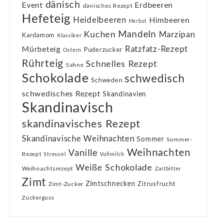
dänisch
Event
Erdbeeren
dänisches Rezept
Hefeteig
Heidelbeeren
Himbeeren
Herbst
Kuchen
Mandeln
Marzipan
Kardamom
Klassiker
Ratzfatz-Rezept
Mürbeteig
Puderzucker
Ostern
Rührteig
Schnelles Rezept
Sahne
Schokolade
schwedisch
Schweden
schwedisches Rezept
Skandinavien
Skandinavisch
skandinavisches Rezept
Skandinavische Weihnachten
Sommer
Sommer-
Weihnachten
Vanille
Rezept
Streusel
Vollmilch
Weiße Schokolade
Weihnachtsrezept
Zartbitter
Zimt
Zimtschnecken
Zimt-Zucker
Zitrusfrucht
Zuckerguss