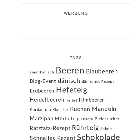
WERBUNG
TAGS
Beeren
Blaubeeren
amerikanisch
dänisch
Blog-Event
dänisches Rezept
Hefeteig
Erdbeeren
Heidelbeeren
Himbeeren
Herbst
Kuchen
Mandeln
Kardamom
Klassiker
Marzipan
Mürbeteig
Puderzucker
Ostern
Rührteig
Ratzfatz-Rezept
Sahne
Schokolade
Schnelles Rezept