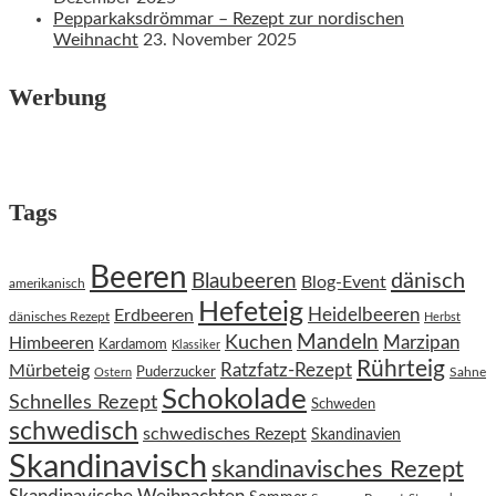
Pepparkaksdrömmar – Rezept zur nordischen
Weihnacht
23. November 2025
Werbung
Tags
Beeren
dänisch
Blaubeeren
Blog-Event
amerikanisch
Hefeteig
Heidelbeeren
Erdbeeren
dänisches Rezept
Herbst
Kuchen
Mandeln
Himbeeren
Marzipan
Kardamom
Klassiker
Rührteig
Ratzfatz-Rezept
Mürbeteig
Puderzucker
Sahne
Ostern
Schokolade
Schnelles Rezept
Schweden
schwedisch
schwedisches Rezept
Skandinavien
Skandinavisch
skandinavisches Rezept