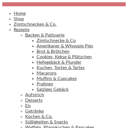
Home
Shop
Zimtschnecken & Co.
Rezepte
Backen & Patisserie
Zimtschnecke & Co
Amerikaner & Whoopie Pies
Brot & Brötchen
Cookies, Kekse & Plätzchen
Hefegebäck & Plunder
Kuchen, Torten & Tartes
Macarons
Muffins & Cupcakes
Pralinen
Salziges Gebäck
Aufstrich
Desserts
Eis
Getränke
Kochen & Co.
Süßigkeiten & Snacks
Waffeln, Pfannkuchen & Pancakes