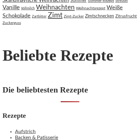
Skandinavische Weihnachten
Sommer
Sommer-Rezept
Streusel
Weihnachten
Vanille
Weiße
Weihnachtsrezept
Vollmilch
Zimt
Schokolade
Zimtschnecken
Zimt-Zucker
Zitrusfrucht
Zartbitter
Zuckerguss
Beliebte Rezepte
Die beliebtesten Rezepte
Rezepte
Aufstrich
Backen & Patisserie