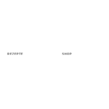
REZEPTE
SHOP
Aufstrich
Shop
Backen & Patisserie
Bücher
Desserts
Accessoires
Eis
Papeterie
Getränke
Versand
Kochen & Co.
Zahlungsarten
Süßigkeiten & Snacks