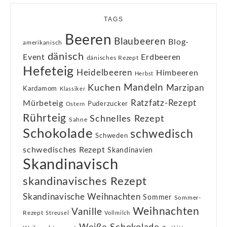
TAGS
Beeren
Blaubeeren
Blog-
amerikanisch
dänisch
Event
Erdbeeren
dänisches Rezept
Hefeteig
Heidelbeeren
Himbeeren
Herbst
Kuchen
Mandeln
Marzipan
Kardamom
Klassiker
Ratzfatz-Rezept
Mürbeteig
Puderzucker
Ostern
Rührteig
Schnelles Rezept
Sahne
Schokolade
schwedisch
Schweden
schwedisches Rezept
Skandinavien
Skandinavisch
skandinavisches Rezept
Skandinavische Weihnachten
Sommer
Sommer-
Weihnachten
Vanille
Rezept
Streusel
Vollmilch