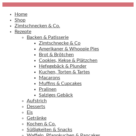
Home
Shop
Zimtschnecken & Co.
Rezepte
Backen & Patisserie
Zimtschnecke & Co
Amerikaner & Whoopie Pies
Brot & Brötchen
Cookies, Kekse & Plätzchen
Hefegebäck & Plunder
Kuchen, Torten & Tartes
Macarons
Muffins & Cupcakes
Pralinen
Salziges Gebäck
Aufstrich
Desserts
Eis
Getränke
Kochen & Co.
Süßigkeiten & Snacks
Waffeln, Pfannkuchen & Pancakes