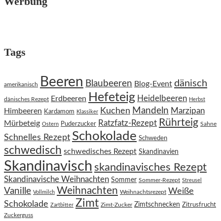
Werbung
Tags
Beeren
dänisch
Blaubeeren
Blog-Event
amerikanisch
Hefeteig
Heidelbeeren
Erdbeeren
dänisches Rezept
Herbst
Kuchen
Mandeln
Himbeeren
Marzipan
Kardamom
Klassiker
Rührteig
Ratzfatz-Rezept
Mürbeteig
Puderzucker
Sahne
Ostern
Schokolade
Schnelles Rezept
Schweden
schwedisch
schwedisches Rezept
Skandinavien
Skandinavisch
skandinavisches Rezept
Skandinavische Weihnachten
Sommer
Sommer-Rezept
Streusel
Weihnachten
Vanille
Weiße
Weihnachtsrezept
Vollmilch
Zimt
Schokolade
Zimtschnecken
Zimt-Zucker
Zitrusfrucht
Zartbitter
Zuckerguss