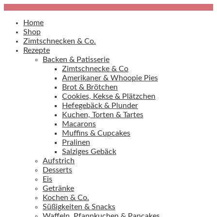
Home
Shop
Zimtschnecken & Co.
Rezepte
Backen & Patisserie
Zimtschnecke & Co
Amerikaner & Whoopie Pies
Brot & Brötchen
Cookies, Kekse & Plätzchen
Hefegebäck & Plunder
Kuchen, Torten & Tartes
Macarons
Muffins & Cupcakes
Pralinen
Salziges Gebäck
Aufstrich
Desserts
Eis
Getränke
Kochen & Co.
Süßigkeiten & Snacks
Waffeln, Pfannkuchen & Pancakes