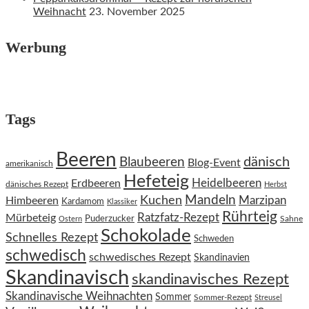
Weihnacht
23. November 2025
Werbung
Tags
Beeren
dänisch
Blaubeeren
Blog-Event
amerikanisch
Hefeteig
Heidelbeeren
Erdbeeren
dänisches Rezept
Herbst
Kuchen
Mandeln
Himbeeren
Marzipan
Kardamom
Klassiker
Rührteig
Ratzfatz-Rezept
Mürbeteig
Puderzucker
Sahne
Ostern
Schokolade
Schnelles Rezept
Schweden
schwedisch
schwedisches Rezept
Skandinavien
Skandinavisch
skandinavisches Rezept
Skandinavische Weihnachten
Sommer
Sommer-Rezept
Streusel