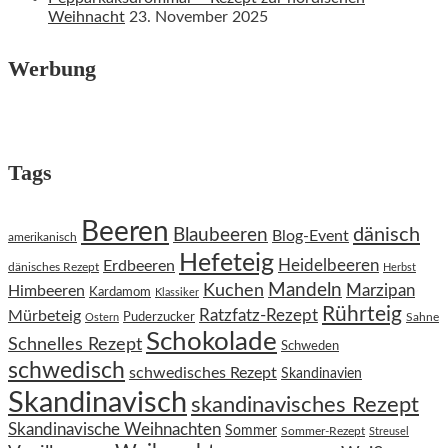
Weihnacht
23. November 2025
Werbung
Tags
Beeren
dänisch
Blaubeeren
Blog-Event
amerikanisch
Hefeteig
Heidelbeeren
Erdbeeren
dänisches Rezept
Herbst
Kuchen
Mandeln
Himbeeren
Marzipan
Kardamom
Klassiker
Rührteig
Ratzfatz-Rezept
Mürbeteig
Puderzucker
Sahne
Ostern
Schokolade
Schnelles Rezept
Schweden
schwedisch
schwedisches Rezept
Skandinavien
Skandinavisch
skandinavisches Rezept
Skandinavische Weihnachten
Sommer
Sommer-Rezept
Streusel