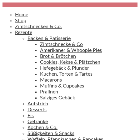
Home
Shop
Zimtschnecken & Co.
Rezepte
Backen & Patisserie
Zimtschnecke & Co
Amerikaner & Whoopie Pies
Brot & Brötchen
Cookies, Kekse & Plätzchen
Hefegebäck & Plunder
Kuchen, Torten & Tartes
Macarons
Muffins & Cupcakes
Pralinen
Salziges Gebäck
Aufstrich
Desserts
Eis
Getränke
Kochen & Co.
Süßigkeiten & Snacks
Waffeln, Pfannkuchen & Pancakes