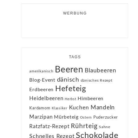
WERBUNG
TAGS
Beeren
Blaubeeren
amerikanisch
dänisch
Blog-Event
dänisches Rezept
Hefeteig
Erdbeeren
Heidelbeeren
Himbeeren
Herbst
Kuchen
Mandeln
Kardamom
Klassiker
Marzipan
Mürbeteig
Puderzucker
Ostern
Rührteig
Ratzfatz-Rezept
Sahne
Schokolade
Schnelles Rezept