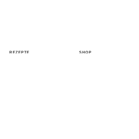
REZEPTE
SHOP
Aufstrich
Shop
Backen & Patisserie
Bücher
Desserts
Accessoires
Eis
Papeterie
Getränke
Versand
Kochen & Co.
Zahlungsarten
Süßigkeiten & Snacks
MEHR