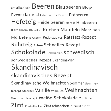
Beeren
Blaubeeren
Blog-
amerikanisch
dänisch
Event
Erdbeeren
dänisches Rezept
Hefeteig
Heidelbeeren
Himbeeren
Herbst
Kuchen
Mandeln
Marzipan
Kardamom
Klassiker
Ratzfatz-Rezept
Mürbeteig
Puderzucker
Ostern
Rührteig
Schnelles Rezept
Sahne
Schokolade
schwedisch
Schweden
schwedisches Rezept
Skandinavien
Skandinavisch
skandinavisches Rezept
Skandinavische Weihnachten
Sommer
Sommer-
Weihnachten
Vanille
Rezept
Streusel
Vollmilch
Weiße Schokolade
Weihnachtsrezept
Zartbitter
Zimt
Zimtschnecken
Zimt-Zucker
Zitrusfrucht