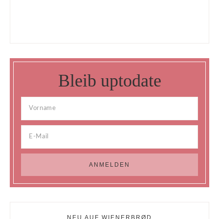
Bleib uptodate
NEU AUF WIENERBRØD