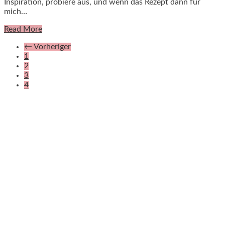
Inspiration, probiere aus, und wenn das Rezept dann für
mich…
Read More
←
Vorheriger
1
2
3
4