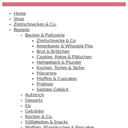
Home
Shop
Zimtschnecken & Co.
Rezepte
Backen & Patisserie
Zimtschnecke & Co
Amerikaner & Whoopie Pies
Brot & Brötchen
Cookies, Kekse & Plätzchen
Hefegebäck & Plunder
Kuchen, Torten & Tartes
Macarons
Muffins & Cupcakes
Pralinen
Salziges Gebäck
Aufstrich
Desserts
Eis
Getränke
Kochen & Co.
Süßigkeiten & Snacks
Waffeln, Pfannkuchen & Pancakes