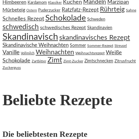
Kuchen
Mandeln
Himbeeren
Marzipan
Kardamom
Klassiker
Rührteig
Ratzfatz-Rezept
Mürbeteig
Puderzucker
Sahne
Ostern
Schokolade
Schnelles Rezept
Schweden
schwedisch
schwedisches Rezept
Skandinavien
Skandinavisch
skandinavisches Rezept
Skandinavische Weihnachten
Sommer
Sommer-Rezept
Streusel
Weihnachten
Vanille
Weiße
Weihnachtsrezept
Vollmilch
Zimt
Schokolade
Zimtschnecken
Zimt-Zucker
Zitrusfrucht
Zartbitter
Zuckerguss
Beliebte Rezepte
Die beliebtesten Rezepte