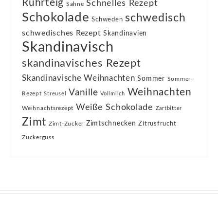
Rührteig
Schnelles Rezept
Sahne
Schokolade
schwedisch
Schweden
schwedisches Rezept
Skandinavien
Skandinavisch
skandinavisches Rezept
Skandinavische Weihnachten
Sommer
Sommer-
Weihnachten
Vanille
Rezept
Streusel
Vollmilch
Weiße Schokolade
Weihnachtsrezept
Zartbitter
Zimt
Zimtschnecken
Zimt-Zucker
Zitrusfrucht
Zuckerguss