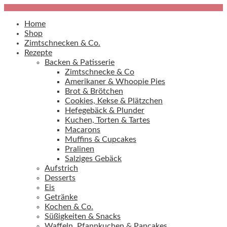
Home
Shop
Zimtschnecken & Co.
Rezepte
Backen & Patisserie
Zimtschnecke & Co
Amerikaner & Whoopie Pies
Brot & Brötchen
Cookies, Kekse & Plätzchen
Hefegebäck & Plunder
Kuchen, Torten & Tartes
Macarons
Muffins & Cupcakes
Pralinen
Salziges Gebäck
Aufstrich
Desserts
Eis
Getränke
Kochen & Co.
Süßigkeiten & Snacks
Waffeln, Pfannkuchen & Pancakes