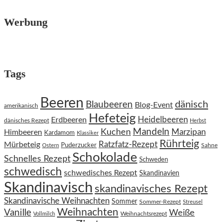
Werbung
Tags
Beeren
dänisch
Blaubeeren
Blog-Event
amerikanisch
Hefeteig
Heidelbeeren
Erdbeeren
dänisches Rezept
Herbst
Kuchen
Mandeln
Himbeeren
Marzipan
Kardamom
Klassiker
Rührteig
Ratzfatz-Rezept
Mürbeteig
Puderzucker
Sahne
Ostern
Schokolade
Schnelles Rezept
Schweden
schwedisch
schwedisches Rezept
Skandinavien
Skandinavisch
skandinavisches Rezept
Skandinavische Weihnachten
Sommer
Sommer-Rezept
Streusel
Weihnachten
Vanille
Weiße
Weihnachtsrezept
Vollmilch