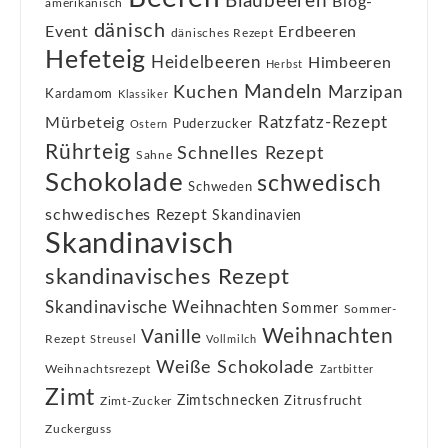
Blaubeeren
Blog-
amerikanisch
dänisch
Event
Erdbeeren
dänisches Rezept
Hefeteig
Heidelbeeren
Himbeeren
Herbst
Kuchen
Mandeln
Marzipan
Kardamom
Klassiker
Ratzfatz-Rezept
Mürbeteig
Puderzucker
Ostern
Rührteig
Schnelles Rezept
Sahne
Schokolade
schwedisch
Schweden
schwedisches Rezept
Skandinavien
Skandinavisch
skandinavisches Rezept
Skandinavische Weihnachten
Sommer
Sommer-
Weihnachten
Vanille
Rezept
Streusel
Vollmilch
Weiße Schokolade
Weihnachtsrezept
Zartbitter
Zimt
Zimtschnecken
Zimt-Zucker
Zitrusfrucht
Zuckerguss