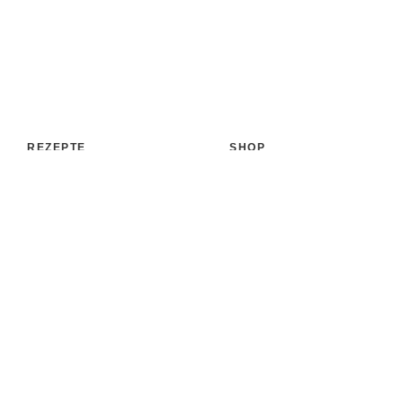
REZEPTE
SHOP
Aufstrich
Shop
Backen & Patisserie
Bücher
Desserts
Accessoires
Eis
Papeterie
Getränke
Versand
Kochen & Co.
Zahlungsarten
Süßigkeiten & Snacks
MEHR