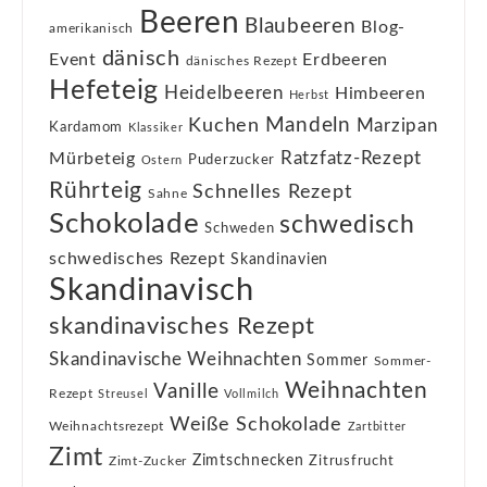
Beeren
Blaubeeren
Blog-
amerikanisch
dänisch
Event
Erdbeeren
dänisches Rezept
Hefeteig
Heidelbeeren
Himbeeren
Herbst
Kuchen
Mandeln
Marzipan
Kardamom
Klassiker
Ratzfatz-Rezept
Mürbeteig
Puderzucker
Ostern
Rührteig
Schnelles Rezept
Sahne
Schokolade
schwedisch
Schweden
schwedisches Rezept
Skandinavien
Skandinavisch
skandinavisches Rezept
Skandinavische Weihnachten
Sommer
Sommer-
Weihnachten
Vanille
Rezept
Streusel
Vollmilch
Weiße Schokolade
Weihnachtsrezept
Zartbitter
Zimt
Zimtschnecken
Zimt-Zucker
Zitrusfrucht