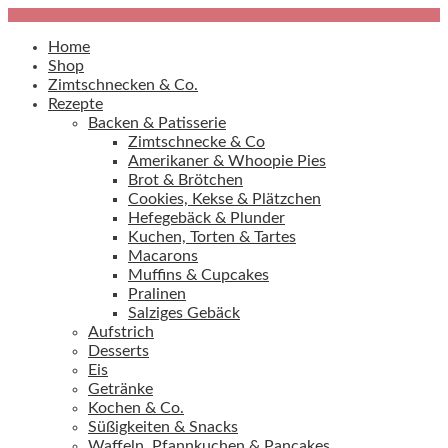
Home
Shop
Zimtschnecken & Co.
Rezepte
Backen & Patisserie
Zimtschnecke & Co
Amerikaner & Whoopie Pies
Brot & Brötchen
Cookies, Kekse & Plätzchen
Hefegebäck & Plunder
Kuchen, Torten & Tartes
Macarons
Muffins & Cupcakes
Pralinen
Salziges Gebäck
Aufstrich
Desserts
Eis
Getränke
Kochen & Co.
Süßigkeiten & Snacks
Waffeln, Pfannkuchen & Pancakes