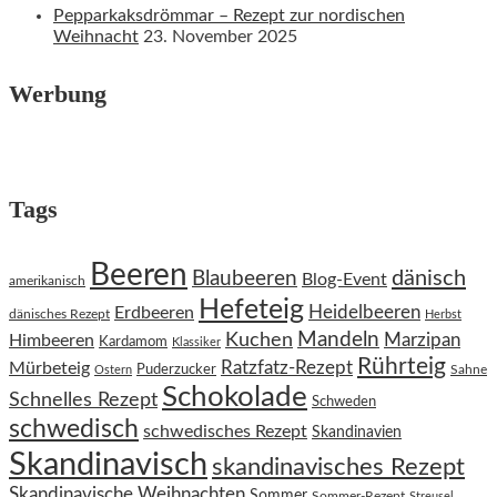
Pepparkaksdrömmar – Rezept zur nordischen
Weihnacht
23. November 2025
Werbung
Tags
Beeren
dänisch
Blaubeeren
Blog-Event
amerikanisch
Hefeteig
Heidelbeeren
Erdbeeren
dänisches Rezept
Herbst
Kuchen
Mandeln
Himbeeren
Marzipan
Kardamom
Klassiker
Rührteig
Ratzfatz-Rezept
Mürbeteig
Puderzucker
Sahne
Ostern
Schokolade
Schnelles Rezept
Schweden
schwedisch
schwedisches Rezept
Skandinavien
Skandinavisch
skandinavisches Rezept
Skandinavische Weihnachten
Sommer
Sommer-Rezept
Streusel